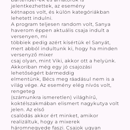
jelentkezhettek, az esemény
kétnapos volt, és külön kategóriákban
lehetett indulni.
A program teljesen random volt, Sanya
haverom éppen aktuális csaja indult a
versenyen, mi
többiek pedig azért kísértük el Sanyát,
mert abból indultunk ki, hogy ha minden
versenyző mixer
csaj olyan, mint Viki, akkor ott a helyünk.
Akkoriban még egy jó csajozási
lehetőségért bármeddig
elmentünk, Bécs meg ráadásul nem is a
világ vége. Az esemény elég nívós volt,
rengeteg
(számunkra ismeretlen) világhírű,
koktélszakmában elismert nagykutya volt
jelen. Az első
csalódás akkor ért minket, amikor
realizáltuk, hogy a mixerek
háromnegyede faszi. Csajok ugyan