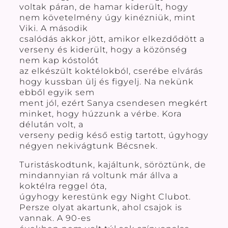
voltak páran, de hamar kiderült, hogy
nem követelmény úgy kinézniük, mint
Viki. A második
csalódás akkor jött, amikor elkezdődött a
verseny és kiderült, hogy a közönség
nem kap kóstolót
az elkészült koktélokból, cserébe elvárás
hogy kussban ülj és figyelj. Na nekünk
ebből egyik sem
ment jól, ezért Sanya csendesen megkért
minket, hogy húzzunk a vérbe. Kora
délután volt, a
verseny pedig késő estig tartott, úgyhogy
négyen nekivágtunk Bécsnek.
Turistáskodtunk, kajáltunk, söröztünk, de
mindannyian rá voltunk már állva a
koktélra reggel óta,
úgyhogy kerestünk egy Night Clubot.
Persze olyat akartunk, ahol csajok is
vannak. A 90-es