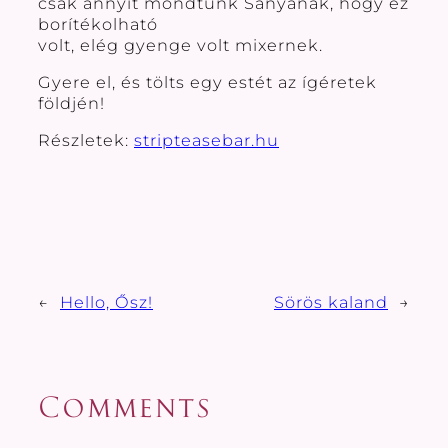
csak annyit mondtunk Sanyának, hogy ez
borítékolható
volt, elég gyenge volt mixernek.
Gyere el, és tölts egy estét az ígéretek
földjén!
Részletek:
stripteasebar.hu
←
Hello, Ősz!
Sörös kaland
→
Comments