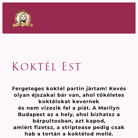
Ugrás
a
tartalomhoz
Koktél Est
Fergeteges koktél partin jártam! Kevés
olyan éjszakai bár van, ahol tökéletes
koktélokat kevernek
és nem vizezik fel a piát. A Marilyn
Budapest az a hely, ahol bízhatsz a
bárpultosban, azt kapod,
amiért fizetsz, a striptease pedig csak
hab a tortán a koktélod mellé.