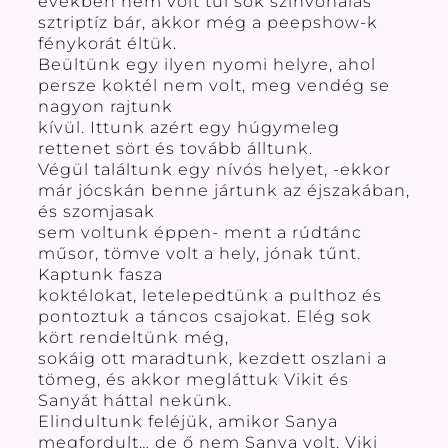
években nem volt túl sok színvonalas
sztriptíz bár, akkor még a peepshow-k
fénykorát éltük.
Beültünk egy ilyen nyomi helyre, ahol
persze koktél nem volt, meg vendég se
nagyon rajtunk
kívül. Ittunk azért egy húgymeleg
rettenet sört és tovább álltunk.
Végül találtunk egy nívós helyet, -ekkor
már jócskán benne jártunk az éjszakában,
és szomjasak
sem voltunk éppen- ment a rúdtánc
műsor, tömve volt a hely, jónak tűnt.
Kaptunk fasza
koktélokat, letelepedtünk a pulthoz és
pontoztuk a táncos csajokat. Elég sok
kört rendeltünk még,
sokáig ott maradtunk, kezdett oszlani a
tömeg, és akkor megláttuk Vikit és
Sanyát háttal nekünk.
Elindultunk feléjük, amikor Sanya
megfordult… de ő nem Sanya volt. Viki