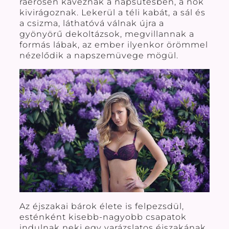
ráérősen kávéznak a napsütésben, a nők
kivirágoznak. Lekerül a téli kabát, a sál és
a csizma, láthatóvá válnak újra a
gyönyörű dekoltázsok, megvillannak a
formás lábak, az ember ilyenkor örömmel
nézelődik a napszemüvege mögül.
Az éjszakai bárok élete is felpezsdül,
esténként kisebb-nagyobb csapatok
indulnak neki egy varázslatos éjszakának,