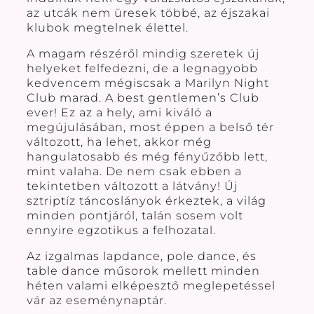
az utcák nem üresek többé, az éjszakai
klubok megtelnek élettel.
A magam részéről mindig szeretek új
helyeket felfedezni, de a legnagyobb
kedvencem mégiscsak a Marilyn Night
Club marad. A best gentlemen’s Club
ever! Ez az a hely, ami kiváló a
megújulásában, most éppen a belső tér
változott, ha lehet, akkor még
hangulatosabb és még fényűzőbb lett,
mint valaha. De nem csak ebben a
tekintetben változott a látvány! Új
sztriptíz táncoslányok érkeztek, a világ
minden pontjáról, talán sosem volt
ennyire egzotikus a felhozatal.
Az izgalmas lapdance, pole dance, és
table dance műsorok mellett minden
héten valami elképesztő meglepetéssel
vár az eseménynaptár.