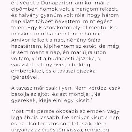
ért véget a Dunaparton, amikor már a
cipőmben homok volt, a hangom rekedt,
és halvány gyanúm volt róla, hogy három
nap alatt többet nevettem, mint egész
télen. Egyik szórakozóhelyről mentünk a
másikra, mintha nem lenne holnap.
Amikor felkelt a nap, néhány órára
hazatértem, kipihentem az estét, de még
le sem ment a nap, én már újra úton
voltam, várt a budapesti éjszaka, a
varázslatos fényeivel, a boldog
emberekkel, és a tavaszi éjszaka
ígéretével.
A tavasz már csak ilyen. Nem kérdez, csak
betolja az ajtót, és azt mondja: „Na,
gyerekek, ideje élni egy kicsit.”
Most már persze okosabb az ember. Vagy
legalábbis lassabb. De amikor kisüt a nap,
és az első teraszos sört leteszik elém,
ugyanaz az érzés jön vissza, rengeteg