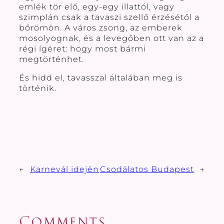
emlék tör elő, egy-egy illattól, vagy
szimplán csak a tavaszi szellő érzésétől a
bőrömön. A város zsong, az emberek
mosolyognak, és a levegőben ott van az a
régi ígéret: hogy most bármi
megtörténhet.
És hidd el, tavasszal általában meg is
történik.
←
Karnevál idején
Csodálatos Budapest
→
Comments